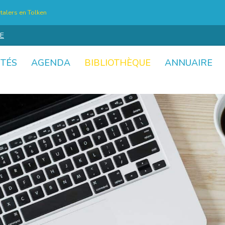
talers en Tolken
E
ITÉS
AGENDA
BIBLIOTHÈQUE
ANNUAIRE