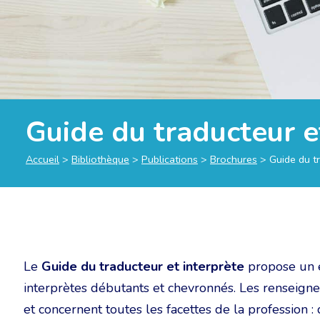
Guide du traducteur e
Accueil
>
Bibliothèque
>
Publications
>
Brochures
>
Guide du t
Le
Guide du traducteur et interprète
propose un e
interprètes débutants et chevronnés. Les renseigne
et concernent toutes les facettes de la profession 