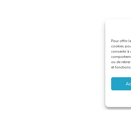
Pour offrir 
cookies pour
consentir à 
comportement
ou de retire
et fonctions
Ac