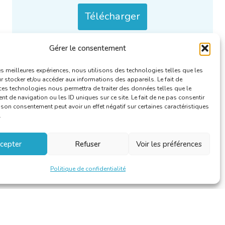
Télécharger
Gérer le consentement
Uniquement / aussi disponible en :
NL
.
Catégories :
Rapports annuels
.
les meilleures expériences, nous utilisons des technologies telles que les
 stocker et/ou accéder aux informations des appareils. Le fait de
ces technologies nous permettra de traiter des données telles que le
 de navigation ou les ID uniques sur ce site. Le fait de ne pas consentir
r son consentement peut avoir un effet négatif sur certaines caractéristiques
.
cepter
Refuser
Voir les préférences
Politique de confidentialité