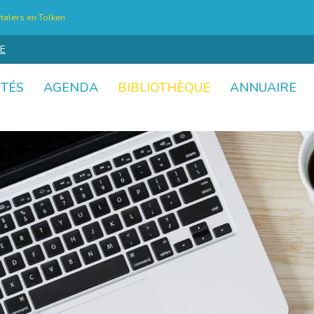
talers en Tolken
E
ITÉS
AGENDA
BIBLIOTHÈQUE
ANNUAIRE