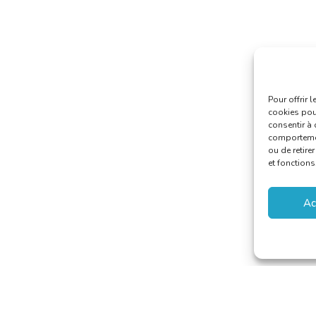
Pour offrir 
cookies pour
consentir à 
comportement
ou de retire
et fonctions
Ac