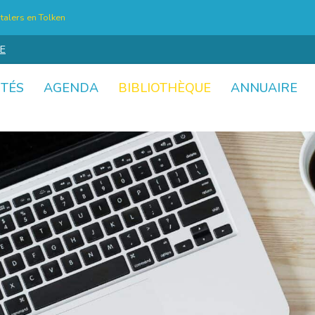
talers en Tolken
E
ITÉS
AGENDA
BIBLIOTHÈQUE
ANNUAIRE