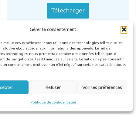
Télécharger
Gérer le consentement
Uniquement / aussi disponible en :
NL
.
Catégories :
Rapports annuels
.
les meilleures expériences, nous utilisons des technologies telles que les
 stocker et/ou accéder aux informations des appareils. Le fait de
ces technologies nous permettra de traiter des données telles que le
 de navigation ou les ID uniques sur ce site. Le fait de ne pas consentir
r son consentement peut avoir un effet négatif sur certaines caractéristiques
.
cepter
Refuser
Voir les préférences
Politique de confidentialité