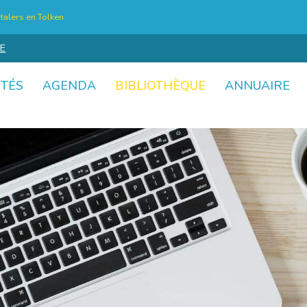
talers en Tolken
E
ITÉS
AGENDA
BIBLIOTHÈQUE
ANNUAIRE