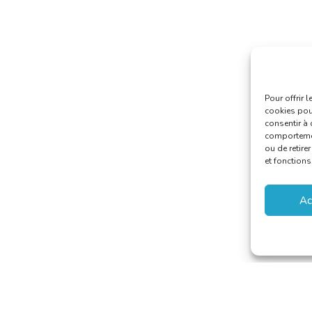
Pour offrir 
cookies pour
consentir à 
comportement
ou de retire
et fonctions
Ac