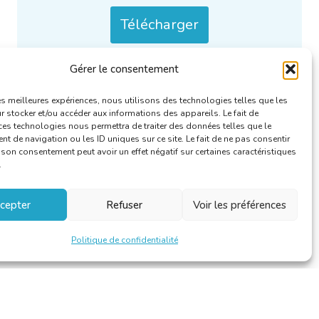
Télécharger
Gérer le consentement
Uniquement / aussi disponible en :
NL
.
Catégories :
Rapports annuels
.
les meilleures expériences, nous utilisons des technologies telles que les
 stocker et/ou accéder aux informations des appareils. Le fait de
ces technologies nous permettra de traiter des données telles que le
 de navigation ou les ID uniques sur ce site. Le fait de ne pas consentir
r son consentement peut avoir un effet négatif sur certaines caractéristiques
.
cepter
Refuser
Voir les préférences
Politique de confidentialité