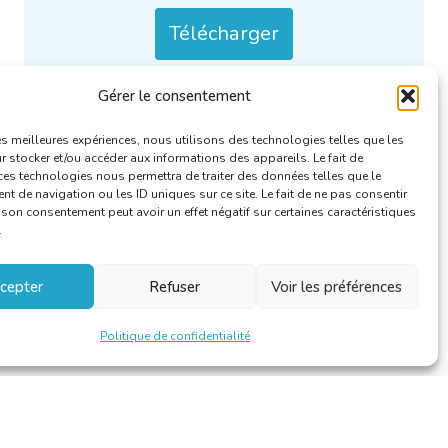
Télécharger
Gérer le consentement
Uniquement / aussi disponible en :
NL
.
Catégories :
Rapports annuels
.
les meilleures expériences, nous utilisons des technologies telles que les
 stocker et/ou accéder aux informations des appareils. Le fait de
ces technologies nous permettra de traiter des données telles que le
 de navigation ou les ID uniques sur ce site. Le fait de ne pas consentir
r son consentement peut avoir un effet négatif sur certaines caractéristiques
.
cepter
Refuser
Voir les préférences
Politique de confidentialité