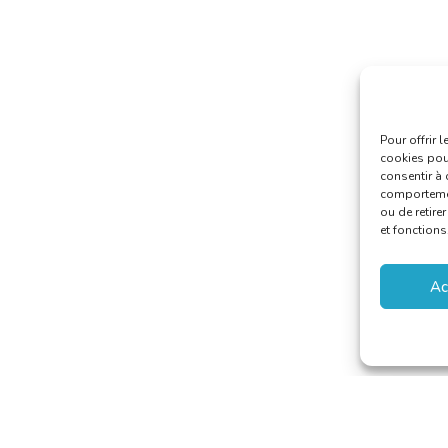
Pour offrir 
cookies pour
consentir à 
comportement
ou de retire
et fonctions
Ac