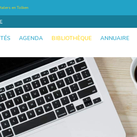
talers en Tolken
E
ITÉS
AGENDA
BIBLIOTHÈQUE
ANNUAIRE