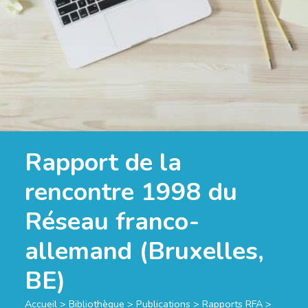
Rapport de la
rencontre 1998 du
Réseau franco-
allemand (Bruxelles,
BE)
Accueil
>
Bibliothèque
>
Publications
>
Rapports RFA
>