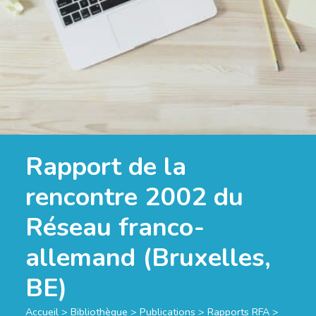
Rapport de la
rencontre 2002 du
Réseau franco-
allemand (Bruxelles,
BE)
Accueil
>
Bibliothèque
>
Publications
>
Rapports RFA
>