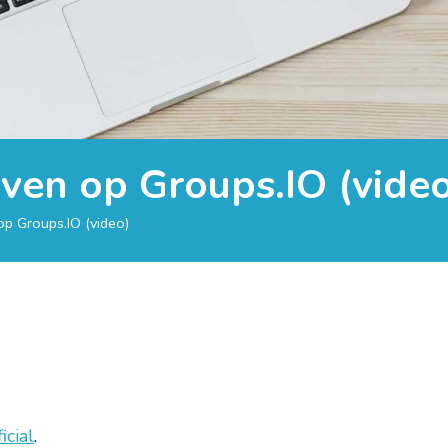
ijven op Groups.IO (vide
 op Groups.IO (video)
icial
.