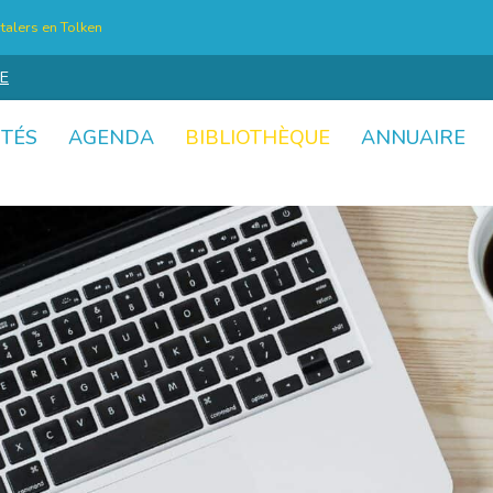
talers en Tolken
E
ITÉS
AGENDA
BIBLIOTHÈQUE
ANNUAIRE