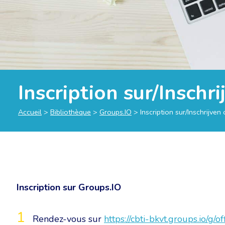
Inscription sur/Inschr
Accueil
>
Bibliothèque
>
Groups.IO
>
Inscription sur/Inschrijven
Inscription sur Groups.IO
Rendez-vous sur
https://cbti-bkvt.groups.io/g/off