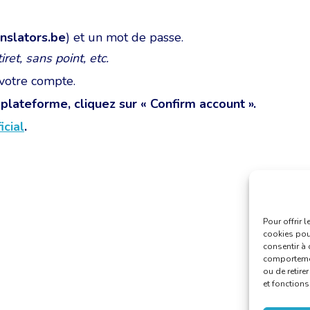
slators.be
) et un mot de passe.
et, sans point, etc.
votre compte.
 plateforme, cliquez sur « Confirm account ».
icial
.
Pour offrir 
cookies pour
consentir à 
comportement
ou de retire
et fonctions