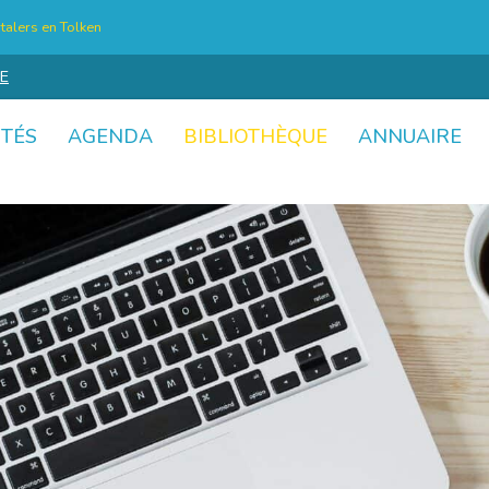
talers en Tolken
E
ITÉS
AGENDA
BIBLIOTHÈQUE
ANNUAIRE