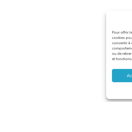
Pour offrir 
cookies pour
consentir à 
comportement
ou de retire
et fonctions
Ac