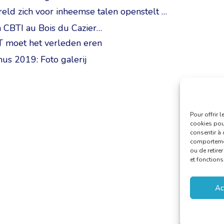
ld zich voor inheemse talen openstelt …
 CBTI au Bois du Cazier…
T moet het verleden eren
us 2019: Foto galerij
Pour offrir 
cookies pour
consentir à 
comportement
ou de retire
et fonctions
Ac