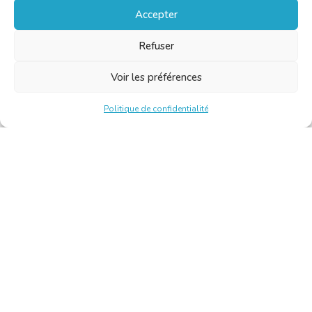
Accepter
Refuser
Voir les préférences
Politique de confidentialité
Chambre Belge des Traducteurs et Interprètes | Belgische
Kamer van Vertalers en Tolken