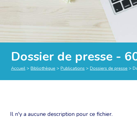
Dossier de presse - 6
Accueil
>
Bibliothèque
>
Publications
>
Dossiers de presse
>
Do
Il n'y a aucune description pour ce fichier.