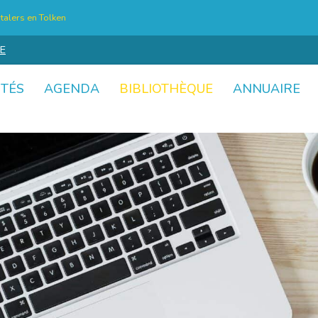
talers en Tolken
E
ITÉS
AGENDA
BIBLIOTHÈQUE
ANNUAIRE