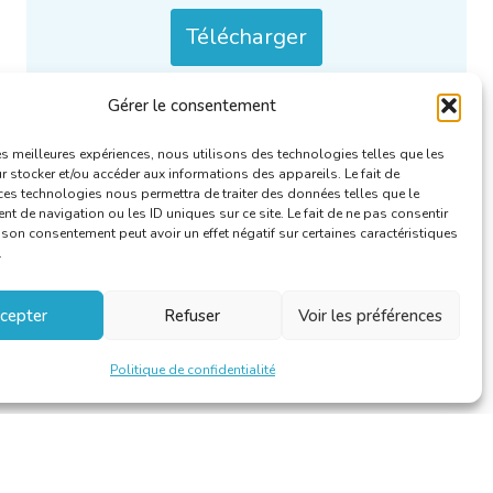
Télécharger
Gérer le consentement
Uniquement / aussi disponible en :
FR
,
NL
.
Catégories :
Dossiers de presse
.
les meilleures expériences, nous utilisons des technologies telles que les
 stocker et/ou accéder aux informations des appareils. Le fait de
ces technologies nous permettra de traiter des données telles que le
 de navigation ou les ID uniques sur ce site. Le fait de ne pas consentir
r son consentement peut avoir un effet négatif sur certaines caractéristiques
.
cepter
Refuser
Voir les préférences
Politique de confidentialité