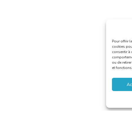
Pour offrir 
cookies pour
consentir à 
comportement
ou de retire
et fonctions
Ac