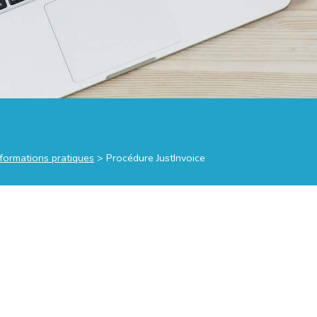
nformations pratiques
>
Procédure JustInvoice