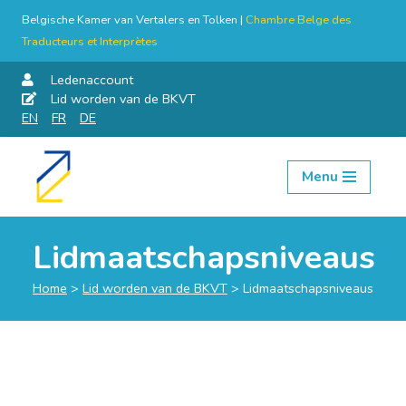
Belgische Kamer van Vertalers en Tolken |
Chambre Belge des
Traducteurs et Interprètes
Ledenaccount
Lid worden van de BKVT
EN
FR
DE
Menu
Skip
to
content
Lidmaatschapsniveaus
Home
>
Lid worden van de BKVT
>
Lidmaatschapsniveaus