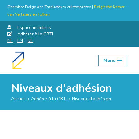
Chambre Belge des Traducteurs et Interprètes |
Belgische Kamer
van Vertalers en Tolken
Espace membres
Adhérer à la CBTI
NL
EN
DE
Menu
Aller
au
contenu
Niveaux d’adhésion
Accueil
>
Adhérer à la CBTI
>
Niveaux d’adhésion