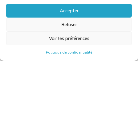
Accepter
Refuser
Voir les préférences
Politique de confidentialité
Chambre Belge des Traducteurs et Interprètes | Belgische
Kamer van Vertalers en Tolken