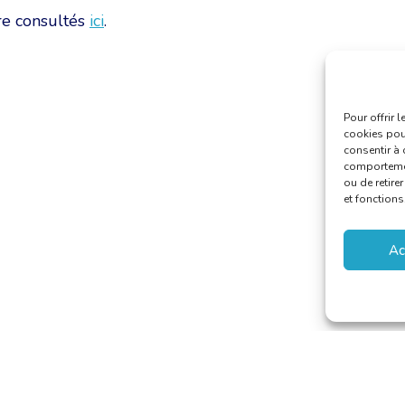
re consultés
ici
.
Pour offrir 
cookies pour
consentir à 
comportement
ou de retire
et fonctions
Ac