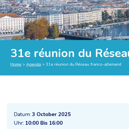
31e réunion du Résea
Home
>
Agenda
>
31e réunion du Réseau franco-allemand
Datum:
3 October 2025
Uhr:
10:00 Bis 16:00