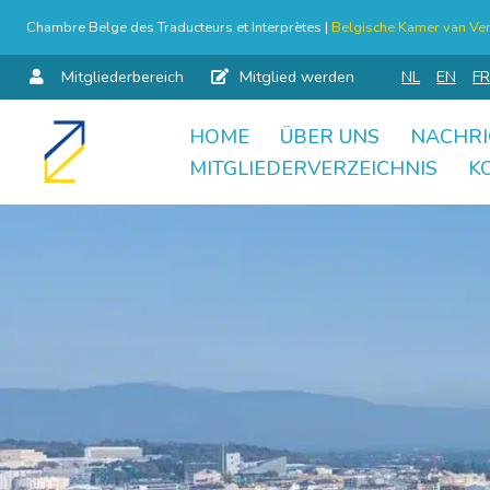
Chambre Belge des Traducteurs et Interprètes |
Belgische Kamer van Ver
Mitgliederbereich
Mitglied werden
NL
EN
FR
HOME
ÜBER UNS
NACHRI
Skip
MITGLIEDERVERZEICHNIS
K
to
content