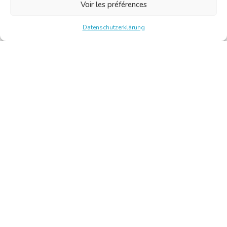
Voir les préférences
Datenschutzerklärung
Chambre Belge des Traducteurs et Interprètes | Belgische
Kamer van Vertalers en Tolken
10, bld de l’Empereur 1000 Bruxelles – Tel.: +32 2 513 09
15 –
secretariat@translators.be