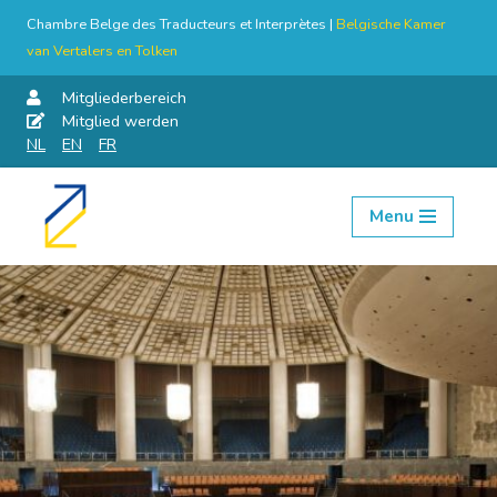
Chambre Belge des Traducteurs et Interprètes |
Belgische Kamer
van Vertalers en Tolken
Mitgliederbereich
Mitglied werden
NL
EN
FR
Menu
Skip
to
content