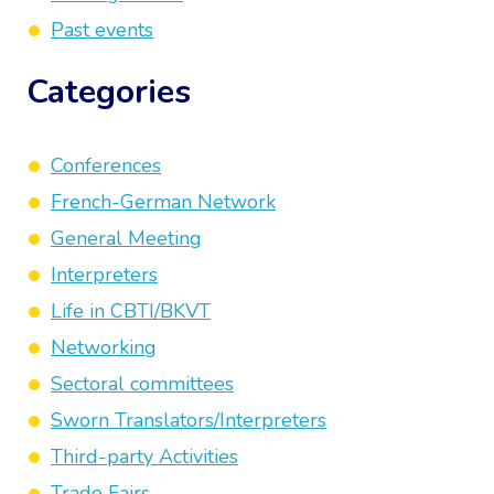
Past events
Categories
Conferences
French-German Network
General Meeting
Interpreters
Life in CBTI/BKVT
Networking
Sectoral committees
Sworn Translators/Interpreters
Third-party Activities
Trade Fairs