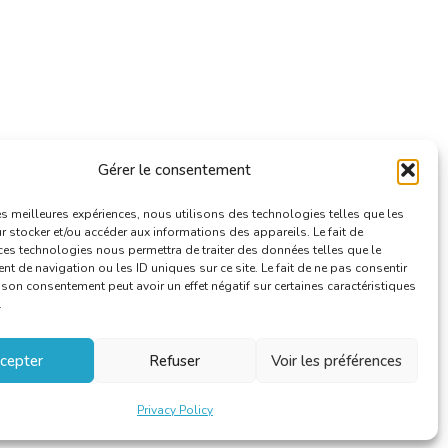
Gérer le consentement
les meilleures expériences, nous utilisons des technologies telles que les
 stocker et/ou accéder aux informations des appareils. Le fait de
ces technologies nous permettra de traiter des données telles que le
 de navigation ou les ID uniques sur ce site. Le fait de ne pas consentir
r son consentement peut avoir un effet négatif sur certaines caractéristiques
.
cepter
Refuser
Voir les préférences
Privacy Policy