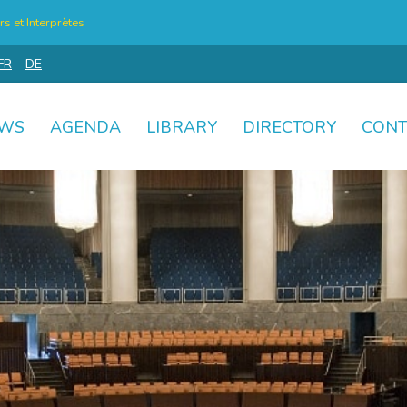
s et Interprètes
FR
DE
WS
AGENDA
LIBRARY
DIRECTORY
CONT