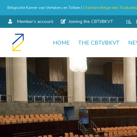
Belgische Kamer van Vertalers en Tolken |
Chambre Belge des Traducteur
Member’s account
Joining the CBTI/BKVT
NL
HOME
THE CBTI/BKVT
NE
Skip
to
content