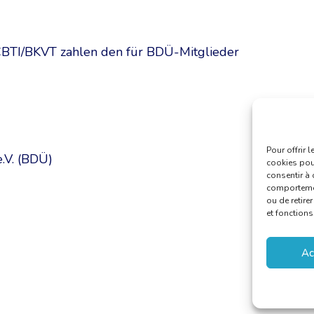
r CBTI/BKVT zahlen den für BDÜ-Mitglieder
Pour offrir 
.V. (BDÜ)
cookies pour
consentir à 
comportement
ou de retire
et fonctions
Ac