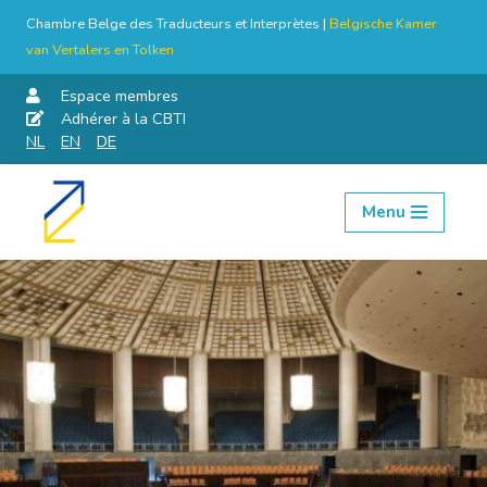
Chambre Belge des Traducteurs et Interprètes |
Belgische Kamer
van Vertalers en Tolken
Espace membres
Adhérer à la CBTI
NL
EN
DE
Menu
Aller
au
contenu