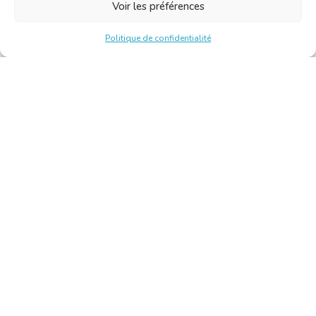
Voir les préférences
Politique de confidentialité
Chambre Belge des Traducteurs et Interprètes | Belgische
Kamer van Vertalers en Tolken
10, bld de l’Empereur 1000 Bruxelles – Tél. : +32 2 513 09
15 –
secretariat@translators.be