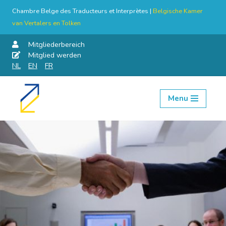
Chambre Belge des Traducteurs et Interprètes |
Belgische Kamer
van Vertalers en Tolken
Mitgliederbereich
Mitglied werden
NL
EN
FR
Menu
Skip
to
content