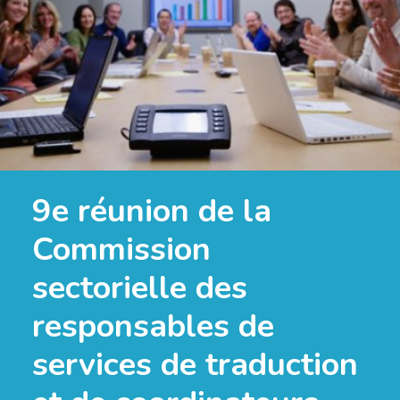
9e réunion de la
Commission
sectorielle des
responsables de
services de traduction