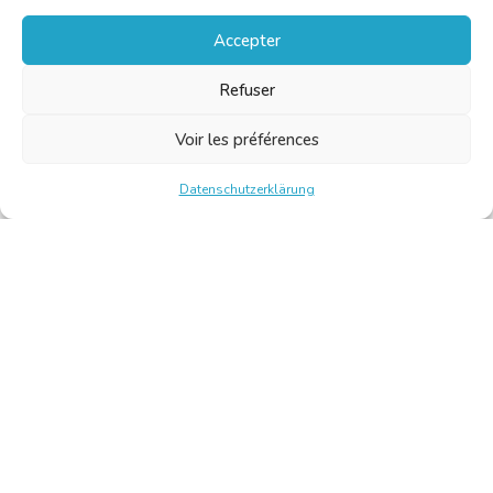
Accepter
Refuser
Voir les préférences
Datenschutzerklärung
Chambre Belge des Traducteurs et Interprètes | Belgische
Kamer van Vertalers en Tolken