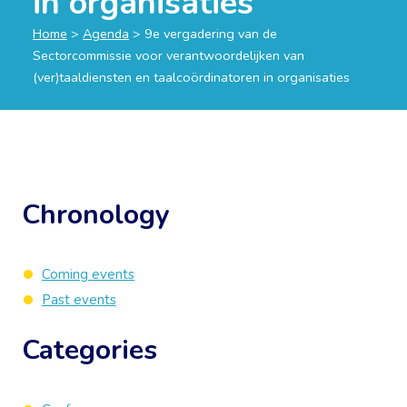
in organisaties
Home
>
Agenda
>
9e vergadering van de
Sectorcommissie voor verantwoordelijken van
(ver)taaldiensten en taalcoördinatoren in organisaties
Chronology
Coming events
Past events
Categories