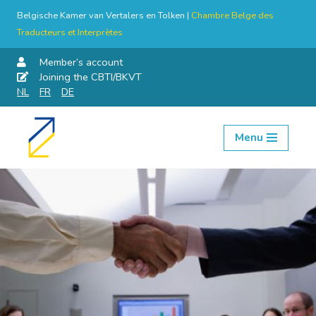
Belgische Kamer van Vertalers en Tolken |
Chambre Belge des
Traducteurs et Interprètes
Member’s account
Joining the CBTI/BKVT
NL
FR
DE
Menu
Skip
to
content