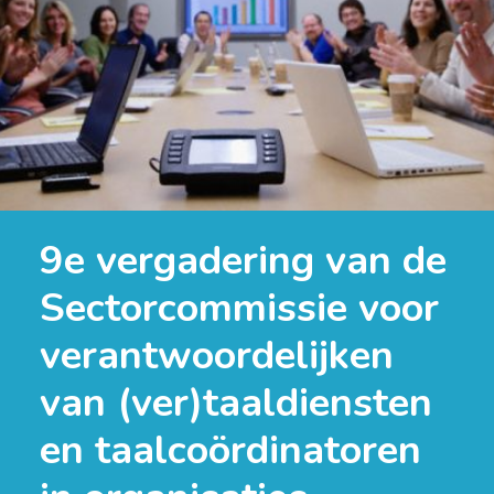
9e vergadering van de
Sectorcommissie voor
verantwoordelijken
van (ver)taaldiensten
en taalcoördinatoren