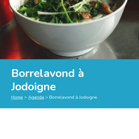
Borrelavond à
Jodoigne
Home
>
Agenda
>
Borrelavond à Jodoigne