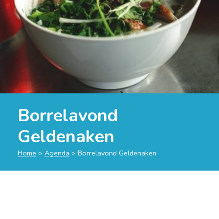
Borrelavond
Geldenaken
Home
>
Agenda
>
Borrelavond Geldenaken