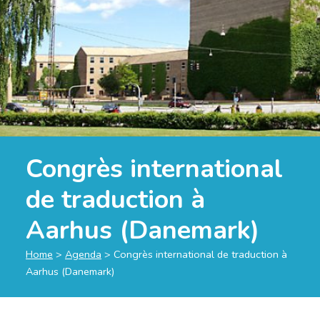
Congrès international
de traduction à
Aarhus (Danemark)
Home
>
Agenda
>
Congrès international de traduction à
Aarhus (Danemark)