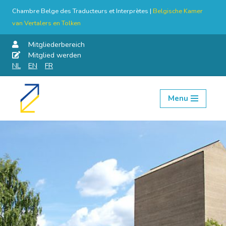
Chambre Belge des Traducteurs et Interprètes |
Belgische Kamer
van Vertalers en Tolken
Mitgliederbereich
Mitglied werden
NL
EN
FR
Menu
Skip
to
content