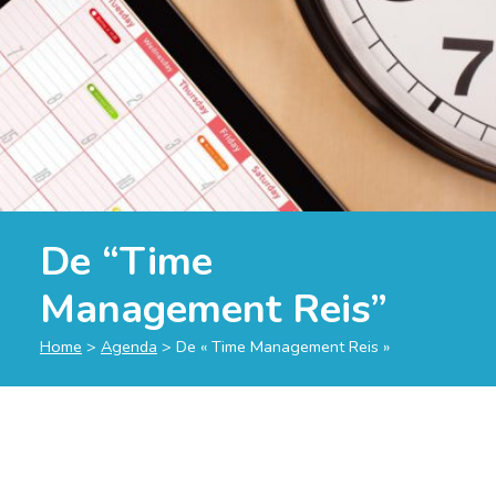
De “Time
Management Reis”
Home
>
Agenda
>
De « Time Management Reis »