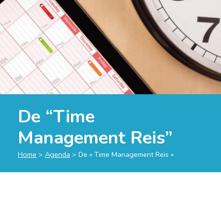
De “Time
Management Reis”
Home
>
Agenda
>
De « Time Management Reis »