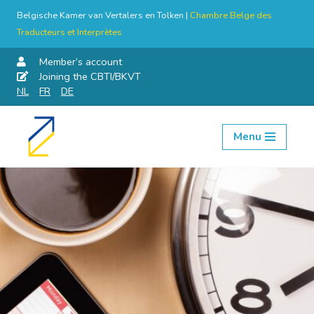
Belgische Kamer van Vertalers en Tolken |
Chambre Belge des
Traducteurs et Interprètes
Member’s account
Joining the CBTI/BKVT
NL
FR
DE
Menu
Skip
to
content