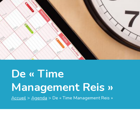
De « Time
Management Reis »
Accueil
>
Agenda
>
De « Time Management Reis »