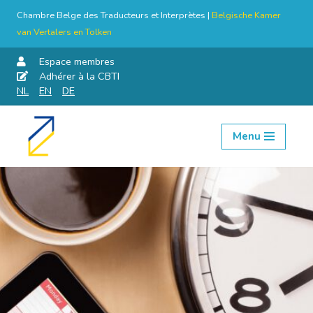
Chambre Belge des Traducteurs et Interprètes |
Belgische Kamer
van Vertalers en Tolken
Espace membres
Adhérer à la CBTI
NL
EN
DE
Menu
Aller
au
contenu