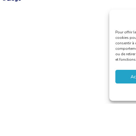
Pour offrir 
cookies pour
consentir à 
comportement
ou de retire
et fonctions
Ac