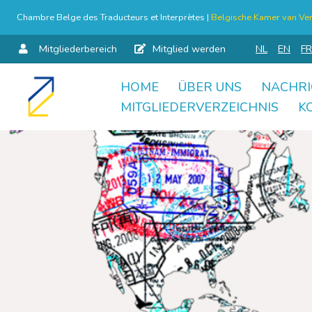
Chambre Belge des Traducteurs et Interprètes |
Belgische Kamer van Ver
Mitgliederbereich
Mitglied werden
NL
EN
FR
HOME
ÜBER UNS
NACHRI
Skip
MITGLIEDERVERZEICHNIS
K
to
content