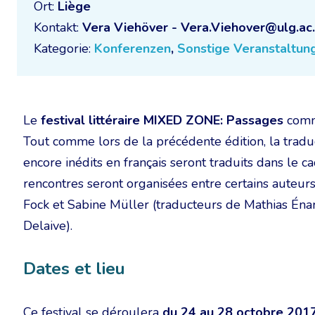
Ort:
Liège
Kontakt:
Vera Viehöver - Vera.Viehover@ulg.ac
Kategorie:
Konferenzen
,
Sonstige Veranstaltun
Le
festival littéraire MIXED ZONE: Passages
comm
Tout comme lors de la précédente édition, la traduc
encore inédits en français seront traduits dans le ca
rencontres seront organisées entre certains auteurs
Fock et Sabine Müller (traducteurs de Mathias Énar
Delaive).
Dates et lieu
Ce festival se déroulera
du 24 au 28 octobre 201