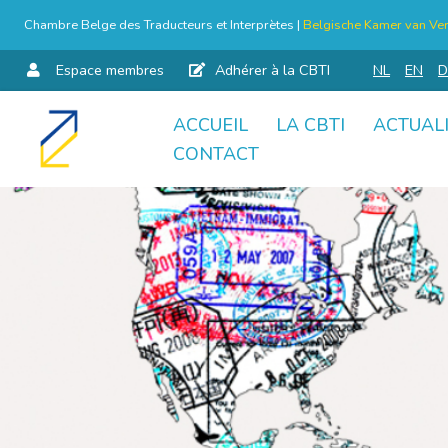
Chambre Belge des Traducteurs et Interprètes |
Belgische Kamer van Ver
Espace membres
Adhérer à la CBTI
NL
EN
D
ACCUEIL
LA CBTI
ACTUAL
Aller
CONTACT
au
contenu