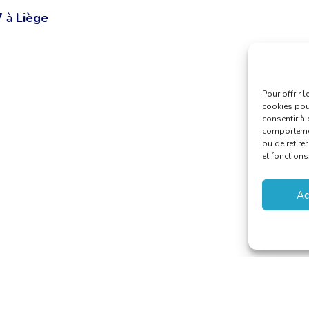
7
à
Liège
Pour offrir 
cookies pour
consentir à 
comportement
ou de retire
et fonctions
Ac