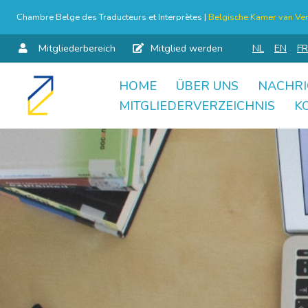
Chambre Belge des Traducteurs et Interprètes |
Belgische Kamer van Ver
Mitgliederbereich
Mitglied werden
NL
EN
FR
HOME
ÜBER UNS
NACHRI
Skip
MITGLIEDERVERZEICHNIS
K
to
content