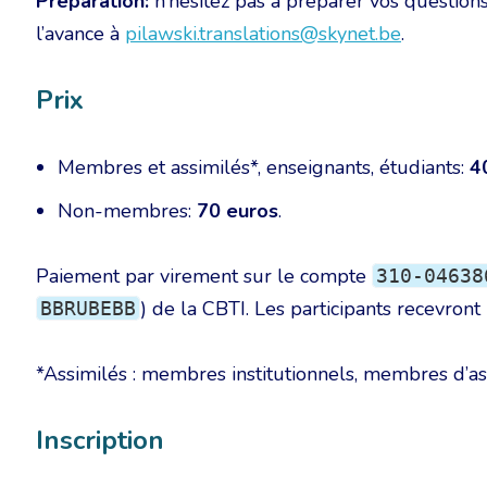
Préparation:
n’hésitez pas à préparer vos questions
l’avance à
pilawski.translations@skynet.be
.
Prix
Membres et assimilés*, enseignants, étudiants:
4
Non-membres:
70 euros
.
Paiement par virement sur le compte
310-04638
) de la CBTI. Les participants recevront
BBRUBEBB
*Assimilés : membres institutionnels, membres d’asso
Inscription