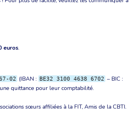
 ! Pour plus de facilité, veuillez les communiquer à
0 euros
.
(IBAN :
– BIC :
67-02
BE32 3100 4638 6702
 une quittance pour leur comptabilité.
ciations sœurs affiliées à la FIT, Amis de la CBTI.