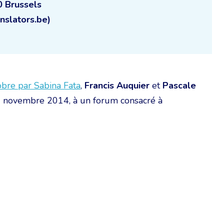
0 Brussels
nslators.be)
obre par Sabina Fata
,
Francis Auquier
et
Pascale
i 7 novembre 2014, à un forum consacré à