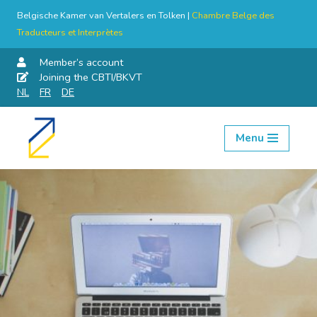
Belgische Kamer van Vertalers en Tolken |
Chambre Belge des
Traducteurs et Interprètes
Member’s account
Joining the CBTI/BKVT
NL
FR
DE
Menu
Skip
to
content