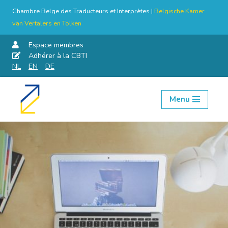
Chambre Belge des Traducteurs et Interprètes |
Belgische Kamer
van Vertalers en Tolken
Espace membres
Adhérer à la CBTI
NL
EN
DE
Menu
Aller
au
contenu