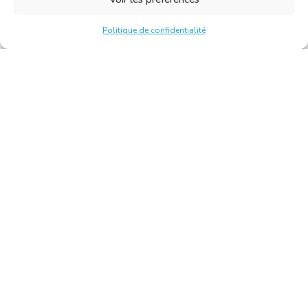
Politique de confidentialité
Chambre Belge des Traducteurs et Interprètes | Belgische
Kamer van Vertalers en Tolken
10, bld de l’Empereur 1000 Bruxelles – Tél. : +32 2 513 09
15 –
secretariat@translators.be