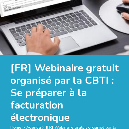
[FR] Webinaire gratuit
organisé par la CBTI :
Se préparer à la
facturation
électronique
Home
>
Agenda
>
[FR] Webinaire gratuit organisé par la