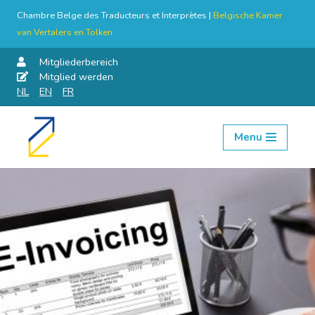
Chambre Belge des Traducteurs et Interprètes |
Belgische Kamer
van Vertalers en Tolken
Mitgliederbereich
Mitglied werden
NL
EN
FR
Menu
Skip
to
content