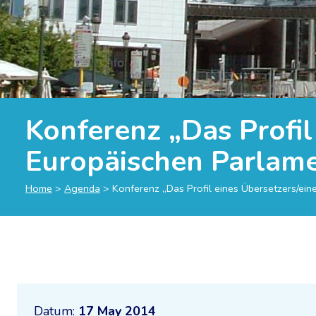
Konferenz „Das Profil
Europäischen Parlam
Home
>
Agenda
>
Konferenz „Das Profil eines Übersetzers/ein
Datum:
17 May 2014