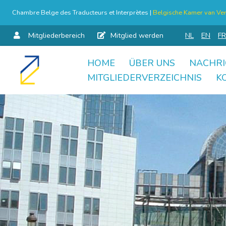
Chambre Belge des Traducteurs et Interprètes |
Belgische Kamer van Ver
Mitgliederbereich
Mitglied werden
NL
EN
FR
HOME
ÜBER UNS
NACHRI
Skip
MITGLIEDERVERZEICHNIS
K
to
content