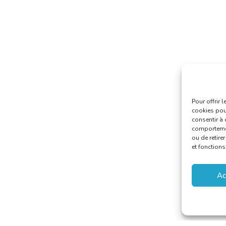
Pour offrir 
cookies pour
consentir à 
comportement
ou de retire
et fonctions
Ac