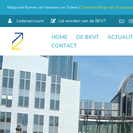
Belgische Kamer van Vertalers en Tolken |
Chambre Belge des Traducteur
Ledenaccount
Lid worden van de BKVT
EN
F
HOME
DE BKVT
ACTUALIT
Skip
CONTACT
to
content