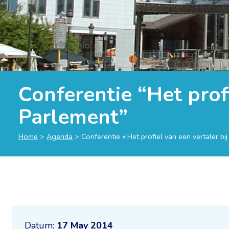
Conferentie “Het prof
Parlement”
Home
>
Agenda
>
Conferentie « Het profiel van een vertaler b
Datum:
17 May 2014