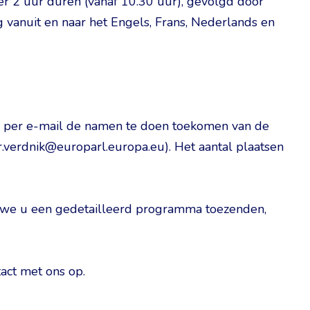
er 2 uur duren (vanaf 10.30 uur), gevolgd door
 vanuit en naar het Engels, Frans, Nederlands en
4 per e-mail de namen te doen toekomen van de
r.verdnik@europarl.europa.eu). Het aantal plaatsen
 we u een gedetailleerd programma toezenden,
act met ons op.