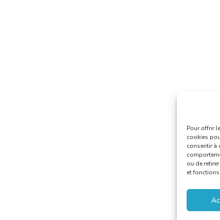
Pour offrir 
cookies pour
consentir à 
comportement
ou de retire
et fonctions
Ac