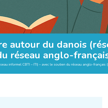
re autour du danois (ré
 du réseau anglo-françai
seau informel CBTI – ITI) – avec le soutien du réseau anglo-français 