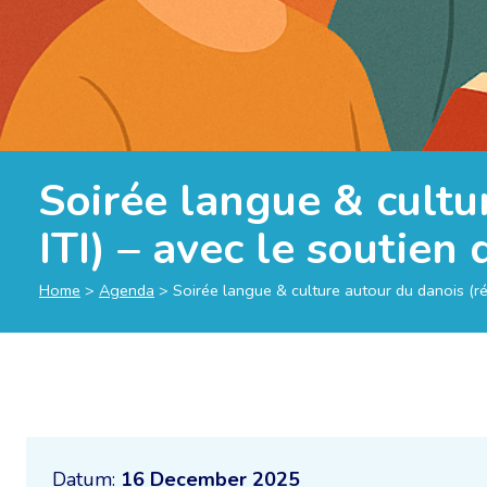
Soirée langue & cultu
ITI) – avec le soutien
Home
>
Agenda
>
Soirée langue & culture autour du danois (ré
Datum:
16 December 2025