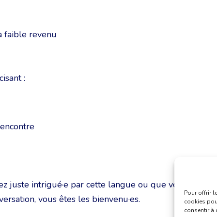
 faible revenu
isant :
rencontre
z juste intrigué·e par cette langue ou que vous
Pour offrir 
versation, vous êtes les bienvenu·es.
cookies pour
consentir à 