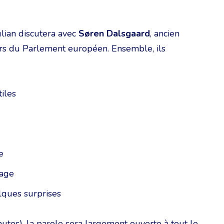
ulian discutera avec
Søren Dalsgaard
, ancien
eurs du Parlement européen. Ensemble, ils
iles
e
sage
lques surprises
tes), la parole sera largement ouverte à tout le