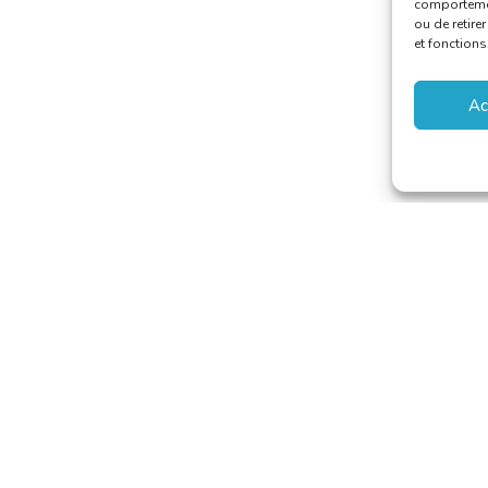
comportement
ou de retire
et fonctions
Ac
 van Vertalers en Tolken
secretariat@translators.be