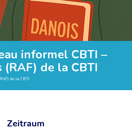
seau informel CBTI –
s (RAF) de la CBTI
(RAF) de la CBTI
Zeitraum