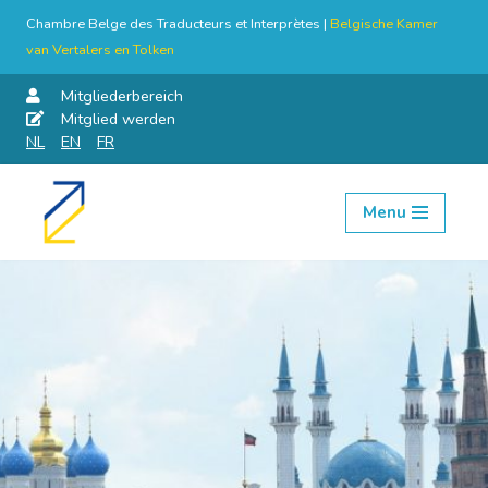
Chambre Belge des Traducteurs et Interprètes |
Belgische Kamer
van Vertalers en Tolken
Mitgliederbereich
Mitglied werden
NL
EN
FR
Menu
Skip
to
content