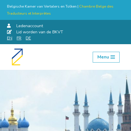
Belgische Kamer van Vertalers en Tolken |
Chambre Belge des
Traducteurs et Interprètes
Ledenaccount
Lid worden van de BKVT
EN
FR
DE
Menu
Skip
to
content