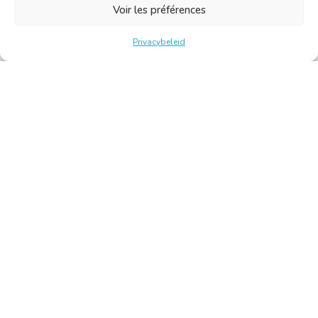
Voir les préférences
Privacybeleid
Belgische Kamer van Vertalers en Tolken | Chambre Belge
des Traducteurs et Interprètes
Keizerslaan 10, 1000 Brussel – Tel.: +32 2 513 09 15 –
secretariaat@translators.be