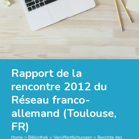
Rapport de la
rencontre 2012 du
Réseau franco-
allemand (Toulouse,
FR)
Home
>
Bibliothek
>
Veröffentlichungen
>
Berichte des