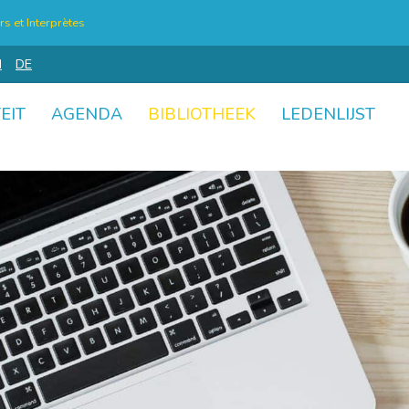
s et Interprètes
N
DE
EIT
AGENDA
BIBLIOTHEEK
LEDENLIJST