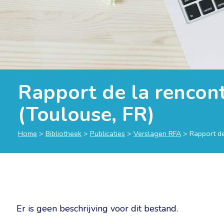
Rapport de la rencon
(Toulouse, FR)
Home
>
Bibliotheek
>
Publicaties
>
Verslagen RFA
>
Rapport de
Er is geen beschrijving voor dit bestand.