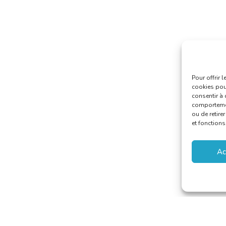
Pour offrir 
cookies pour
consentir à 
comportement
ou de retire
et fonctions
Ac