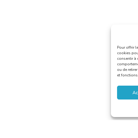
Pour offrir 
cookies pour
consentir à 
comportement
ou de retire
et fonctions
Ac