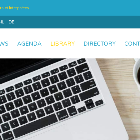
s et Interprètes
NL
DE
WS
AGENDA
LIBRARY
DIRECTORY
CONT