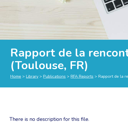
Rapport de la rencon
(Toulouse, FR)
Home
>
Library
>
Publications
>
RFA Reports
>
Rapport de la r
There is no description for this file.