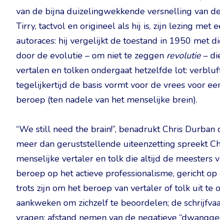
van de bijna duizelingwekkende versnelling van de
Tirry, tactvol en origineel als hij is, zijn lezing m
autoraces: hij vergelijkt de toestand in 1950 met d
door de evolutie – om niet te zeggen
revolutie
– di
vertalen en tolken ondergaat hetzelfde lot: verblu
tegelijkertijd de basis vormt voor de vrees voor
beroep (ten nadele van het menselijke brein).
“We still need the brain!”, benadrukt Chris Durban d
meer dan geruststellende uiteenzetting spreekt Ch
menselijke vertaler en tolk die altijd de meesters 
beroep op het actieve professionalisme, gericht op
trots zijn om het beroep van vertaler of tolk uit t
aankweken om zichzelf te beoordelen; de schrijfvaa
vragen; afstand nemen van de negatieve “dwangged