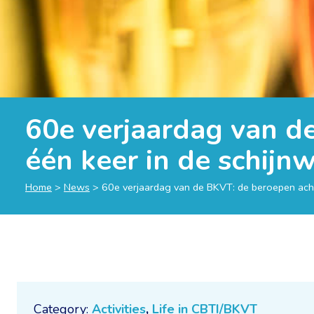
60e verjaardag van d
één keer in de schijn
Home
>
News
>
60e verjaardag van de BKVT: de beroepen acht
Category:
Activities
,
Life in CBTI/BKVT