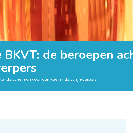
e BKVT: de beroepen ac
werpers
er de schermen voor één keer in de schijnwerpers