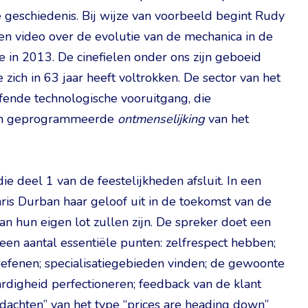
 geschiedenis. Bij wijze van voorbeeld begint Rudy
et een video over de evolutie van de mechanica in de
ie in 2013. De cinefielen onder ons zijn geboeid
e zich in 63 jaar heeft voltrokken. De sector van het
ffende technologische vooruitgang, die
 een geprogrammeerde
ontmenselijking
van het
ie deel 1 van de feestelijkheden afsluit. In een
ris Durban haar geloof uit in de toekomst van de
van hun eigen lot zullen zijn. De spreker doet een
 een aantal essentiële punten: zelfrespect hebben;
e oefenen; specialisatiegebieden vinden; de gewoonte
rdigheid perfectioneren; feedback van de klant
achten” van het type “prices are heading down”