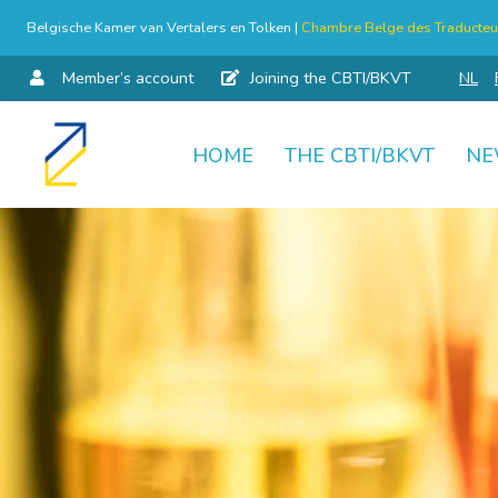
Belgische Kamer van Vertalers en Tolken |
Chambre Belge des Traducteur
Member’s account
Joining the CBTI/BKVT
NL
HOME
THE CBTI/BKVT
NE
Skip
to
content