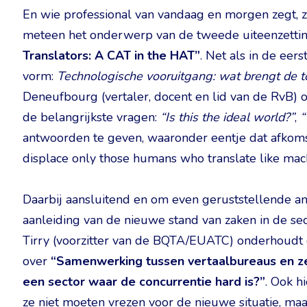
En wie professional van vandaag en morgen zegt, z
meteen het onderwerp van de tweede uiteenzetti
Translators: A CAT in the HAT”
. Net als in de eer
vorm:
Technologische vooruitgang: wat brengt de t
Deneufbourg (vertaler, docent en lid van de RvB) 
de belangrijkste vragen:
“Is this the ideal world?”
,
“
antwoorden te geven, waaronder eentje dat afkomsti
displace only those humans who translate like mach
Daarbij aansluitend en om even geruststellende an
aanleiding van de nieuwe stand van zaken in de se
Tirry (voorzitter van de BQTA/EUATC) onderhoudt 
over
“Samenwerking tussen vertaalbureaus en zel
een sector waar de concurrentie hard is?”
. Ook h
ze niet moeten vrezen voor de nieuwe situatie, ma