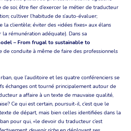
 de soi; être fier d’exercer le métier de traducteur
ion; cultiver l’habitude de s’auto-évaluer;
e la clientèle; éviter des «idées fixes» aux élans
r la rémunération adéquate). Dans sa
odel – From frugal to sustainable to
ode de conduite à même de faire des professionnels
rban, que l’auditoire et les quatre conférenciers se
efs échanges ont tourné principalement autour de
aducteur a affaire à un texte de mauvaise qualité,
e? Ce qui est certain, poursuit-il, c’est que le
texte de départ, mais bien celles identifiées dans la
ban pour qui, «le devoir du traducteur c’est
effectivement
devenir riche
en déployant ses