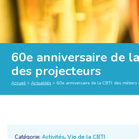
60e anniversaire de l
des projecteurs
Accueil
>
Actualités
>
60e anniversaire de la CBTI: des métiers 
Catégorie:
Activités
,
Vie de la CBTI