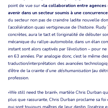
point de vue sur
«la collaboration entre agences 
avenir dans un secteur soumis à une concurrence
du secteur non pas de craindre ladite nouvelle donn
l’accélération quasi vertigineuse de l’histoire. Rud
concrètes, aura le tact et l’originalité de débuter s
mécanique du rallye-automobile, dans un élan comp
instant sont alors captivés par l’évolution – pour ne
en 63 années. Par analogie donc, c’est le même des
traduction/interprétation: des avancées technologiqu
d’être de la crainte d’une
déshumanisation
(au dét
profession.
«We still need the brain!», martèle Chris Durban qui
plus que rassurante, Chris Durban proclame sa foi e
qui sont toujours maîtres de leur destin. l’oratrice