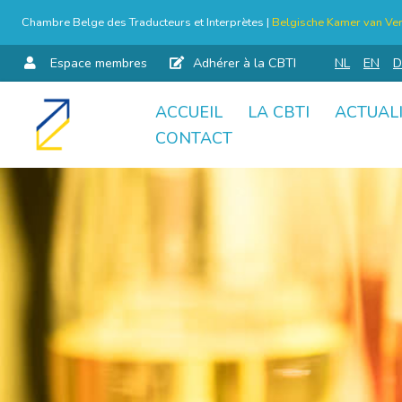
Chambre Belge des Traducteurs et Interprètes |
Belgische Kamer van Ver
Espace membres
Adhérer à la CBTI
NL
EN
D
ACCUEIL
LA CBTI
ACTUAL
Aller
CONTACT
au
contenu