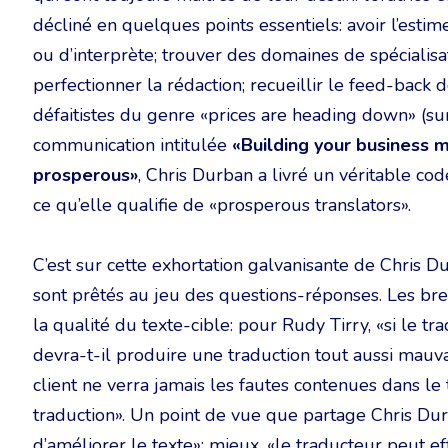
décliné en quelques points essentiels: avoir l’estime
ou d’interprète; trouver des domaines de spécialisat
perfectionner la rédaction; recueillir le feed-back d
défaitistes du genre «prices are heading down» (su
communication intitulée
«Building your business m
prosperous»
, Chris Durban a livré un véritable c
ce qu’elle qualifie de «prosperous translators».
C’est sur cette exhortation galvanisante de Chris Du
sont prêtés au jeu des questions-réponses. Les br
la qualité du texte-cible: pour Rudy Tirry, «si le tr
devra-t-il produire une traduction tout aussi mauvais
client ne verra jamais les fautes contenues dans le 
traduction». Un point de vue que partage Chris Dur
d’améliorer le texte»; mieux, «le traducteur peut 