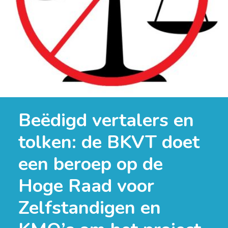
Beëdigd vertalers en
tolken: de BKVT doet
een beroep op de
Hoge Raad voor
Zelfstandigen en