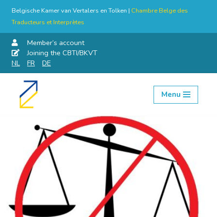
Belgische Kamer van Vertalers en Tolken |
Chambre Belge des
Traducteurs et Interprètes
Member’s account
Joining the CBTI/BKVT
NL
FR
DE
Menu
Skip
to
content