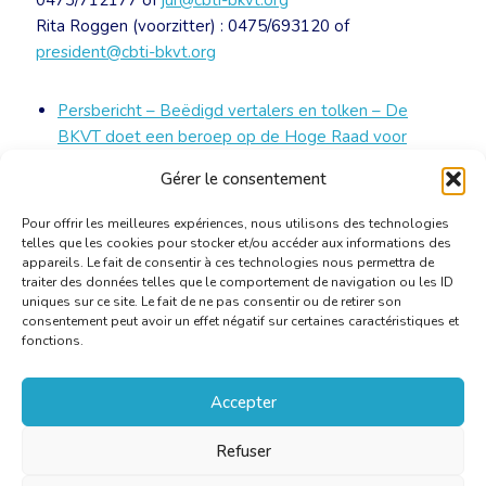
0473/712177 of
jur@cbti-bkvt.org
Rita Roggen (voorzitter) : 0475/693120 of
president@cbti-bkvt.org
Persbericht – Beëdigd vertalers en tolken – D
e
BKVT doet een beroep op de Hoge Raad voor
Zelfstandigen en KMOs om het project van Minister
Gérer le consentement
Geens bij te stellen
[PDF]
Pour offrir les meilleures expériences, nous utilisons des technologies
telles que les cookies pour stocker et/ou accéder aux informations des
appareils. Le fait de consentir à ces technologies nous permettra de
traiter des données telles que le comportement de navigation ou les ID
uniques sur ce site. Le fait de ne pas consentir ou de retirer son
consentement peut avoir un effet négatif sur certaines caractéristiques et
fonctions.
Accepter
Refuser