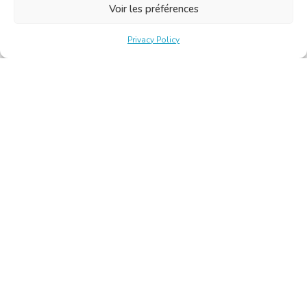
Voir les préférences
Privacy Policy
Belgische Kamer van Vertalers en Tolken | Chambre Belge
des Traducteurs et Interprètes
Keizerslaan 10, 1000 Brussel – Tel.: +32 2 513 09 15 –
secretariat@translators.be