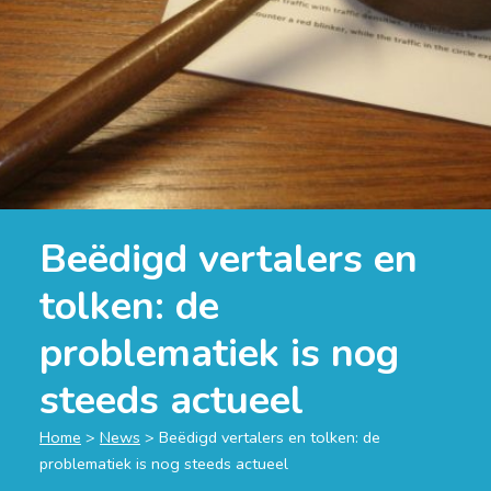
Beëdigd vertalers en
tolken: de
problematiek is nog
steeds actueel
Home
>
News
>
Beëdigd vertalers en tolken: de
problematiek is nog steeds actueel