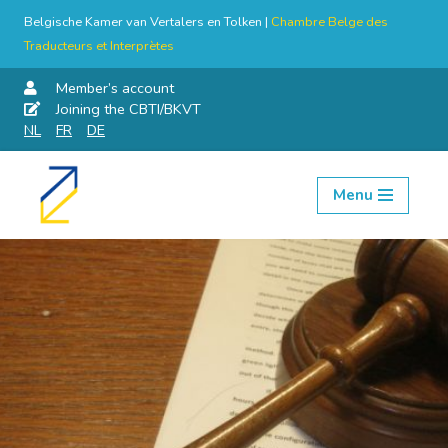
Belgische Kamer van Vertalers en Tolken |
Chambre Belge des
Traducteurs et Interprètes
Member’s account
Joining the CBTI/BKVT
NL
FR
DE
Menu
Skip
to
content