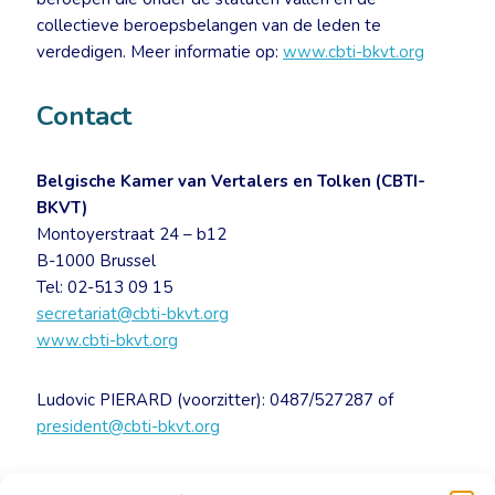
collectieve beroepsbelangen van de leden te
verdedigen. Meer informatie op:
www.cbti-bkvt.org
Contact
Belgische Kamer van Vertalers en Tolken (CBTI-
BKVT)
Montoyerstraat 24 – b12
B-1000 Brussel
Tel: 02-513 09 15
secretariat@cbti-bkvt.org
www.cbti-bkvt.org
Ludovic PIERARD (voorzitter): 0487/527287 of
president@cbti-bkvt.org
Persbericht – Bëedigd vertalers en tolken: de