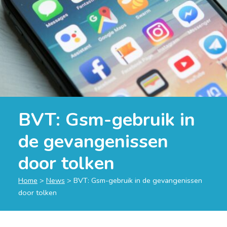
BVT: Gsm-gebruik in
de gevangenissen
door tolken
Home
>
News
>
BVT: Gsm-gebruik in de gevangenissen
door tolken