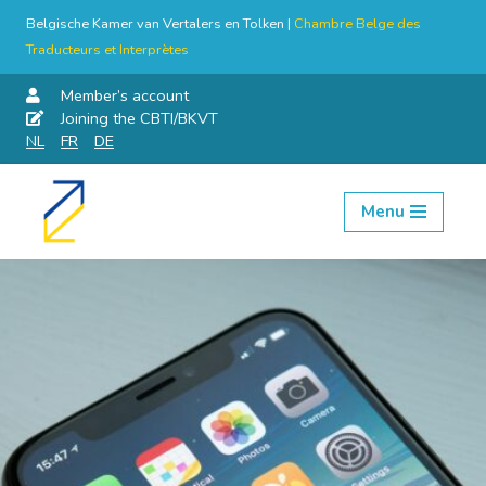
Belgische Kamer van Vertalers en Tolken |
Chambre Belge des
Traducteurs et Interprètes
Member’s account
Joining the CBTI/BKVT
NL
FR
DE
Menu
Skip
to
content