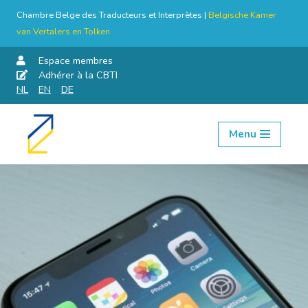
Chambre Belge des Traducteurs et Interprètes |
Belgische Kamer
van Vertalers en Tolken
Espace membres
Adhérer à la CBTI
NL
EN
DE
Menu
Aller
au
contenu