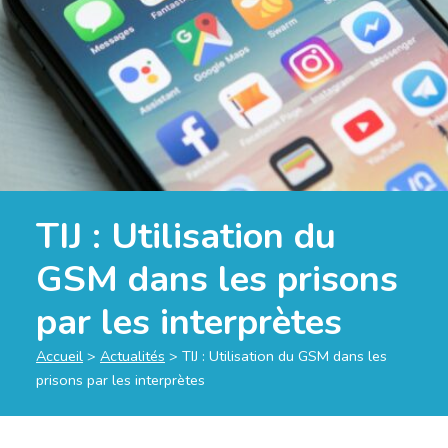
TIJ : Utilisation du
GSM dans les prisons
par les interprètes
Accueil
>
Actualités
>
TIJ : Utilisation du GSM dans les
prisons par les interprètes