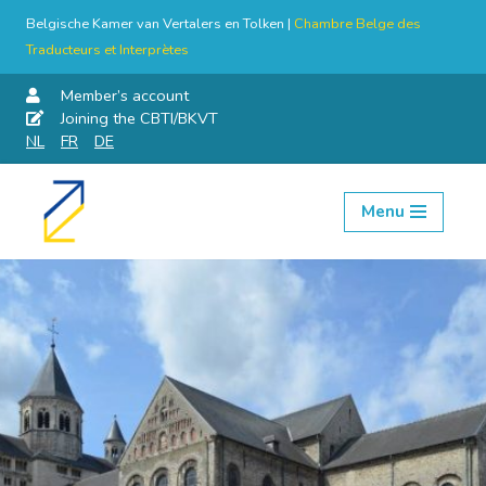
Belgische Kamer van Vertalers en Tolken |
Chambre Belge des
Traducteurs et Interprètes
Member’s account
Joining the CBTI/BKVT
NL
FR
DE
Menu
Skip
to
content