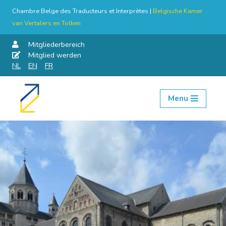
Chambre Belge des Traducteurs et Interprètes |
Belgische Kamer
van Vertalers en Tolken
Mitgliederbereich
Mitglied werden
NL
EN
FR
Menu
Skip
to
content