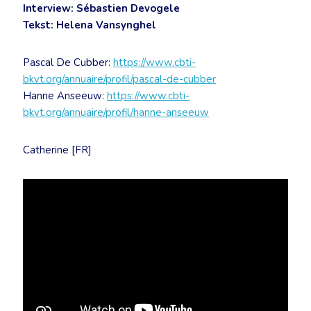
Interview: Sébastien Devogele
Tekst: Helena Vansynghel
Pascal De Cubber:
https://www.cbti-
bkvt.org/annuaire/profil/pascal-de-cubber
Hanne Anseeuw:
https://www.cbti-
bkvt.org/annuaire/profil/hanne-anseeuw
Catherine [FR]