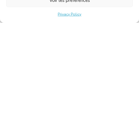
Voir les préférences
Privacy Policy
Belgische Kamer van Vertalers en Tolken | Chambre Belge
des Traducteurs et Interprètes
Keizerslaan 10, 1000 Brussel – Tel.: +32 2 513 09 15 –
secretariat@translators.be